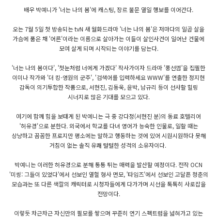
배우 박예니가 '너는 나의 봄'에 캐스팅, 장르 불문 열일 행보를 이어간다.
오는 7월 5일 첫 방송되는 tvN 새 월화드라마 '너는 나의 봄'은 저마다의 일곱 살을
가슴에 품은 채 '어른'이라는 이름으로 살아가는 이들이 살인사건이 일어난 건물에
모여 살게 되며 시작되는 이야기를 담는다.
'너는 나의 봄이다', '첫눈처럼 너에게 가겠다' 작사가이자 드라마 '풍선껌'을 집필한
이미나 작가와 '더 킹-영원의 군주', '검색어를 입력하세요 WWW'를 연출한 정지현
감독이 의기투합한 작품으로, 서현진, 김동욱, 윤박, 남규리 등이 선사할 힐링
시너지로 많은 기대를 모으고 있다.
여기에 함께 힘을 보태게 된 박예니는 극 중 강다정(서현진 분)의 동료 호텔리어
'허유경'으로 분한다. 외국에서 학교를 다녀 영어가 능숙한 인물로, 일할 때는
상냥하고 꼼꼼한 프로지만 평소에는 말하고 행동하는 것에 있어 시원시원하다 못해
거침이 없는 솔직 유쾌 털털한 성격의 소유자이다.
박예니는 이러한 허유경으로 분해 통통 튀는 매력을 발산할 예정이다. 전작 OCN
'미씽: 그들이 있었다'에서 선보인 열혈 형사 면모, '타임즈'에서 선보인 고달픈 청춘의
모습과는 또 다른 색깔의 캐릭터로 시청자들에게 다가가며 시선을 톡톡히 사로잡을
전망이다.
이렇듯 차근차근 자신만의 필모를 쌓으며 꾸준히 연기 스펙트럼을 넓혀가고 있는