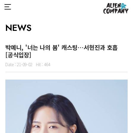
NEWS
박예니, '너는 나의 봄' 캐스팅…서현진과 호흡
[공식입장]
Date :
21-09-02
Hit :
464