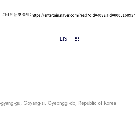
기사 원문 및 출처 :
https://entertain.naver.com/read?oid=408&aid=0000168934
LIST
ogyang-gu, Goyang-si, Gyeonggi-do, Republic of Korea