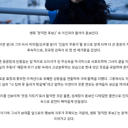
영화 '정직한 후보2' 속 이진희의 활약이 돋보인다.
란 분)과 그의 비서 박희철(김무열 분)이 '진실의 주둥이'를 쌍으로 얻게 되며 더 큰 혼돈의
후속작으로, 장유정 감독이 또 한 번 메가폰을 잡았다.
다른 꼼꼼함과 빈틈없는 일 처리로 도지사가 된 주상숙을 적극적으로 서포트하며 그녀의 곁을 
실의 주둥이' 때문에 위기 상황 속에서 고군분투하는 모습으로 짠내 섞인 웃음을 유발하며 존
로운 표정과 풍부한 리액션으로 유쾌한 상황들을 연출하며 극에 활력을 더했다. 그중에서도 지
 걸어 "나 집에 못 들어가 확실해"라고 말하는 이연미의 웃픈 면모는 관객들의 공감을 자아내
리를 선보이며 '웃음 치트키'로서 활약한 것은 물론, 섬세함이 돋보인 디테일한 열연으로 진
속으로 온전히 빠져들게 만들었다.
희이기에 그녀가 보여줄 앞으로의 행보에 귀추가 주목되는 가운데, 영화 '정직한 후보2'는 
이어가고 있다.