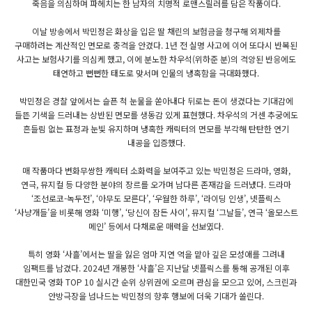
죽음을 의심하며 파헤치는 한 남자의 치명적 로맨스릴러를 담은 작품이다.
이날 방송에서 박민정은 화상을 입은 딸 채린의 보험금을 청구해 외제차를
구매하려는 계산적인 면모로 충격을 안겼다. 1년 전 실명 사고에 이어 또다시 반복된
사고는 보험사기를 의심케 했고, 이에 분노한 차우석(위하준 분)의 격앙된 반응에도
태연하고 뻔뻔한 태도로 맞서며 인물의 냉혹함을 극대화했다.
박민정은 경찰 앞에서는 슬픈 척 눈물을 쏟아내다 뒤로는 돈이 생겼다는 기대감에
들뜬 기색을 드러내는 상반된 면모를 생동감 있게 표현했다. 차우석의 거센 추궁에도
흔들림 없는 표정과 눈빛 유지하며 냉혹한 캐릭터의 면모를 부각해 탄탄한 연기
내공을 입증했다.
매 작품마다 변화무쌍한 캐릭터 소화력을 보여주고 있는 박민정은 드라마, 영화,
연극, 뮤지컬 등 다양한 분야의 장르를 오가며 남다른 존재감을 드러냈다. 드라마
‘조선로코-녹두전’, ‘아무도 모른다’, ‘우월한 하루’, ‘라이딩 인생’, 넷플릭스
‘사냥개들’을 비롯해 영화 ‘미행’, ‘당신이 잠든 사이’, 뮤지컬 ‘그날들’, 연극 ‘올모스트
메인’ 등에서 다채로운 매력을 선보였다.
특히 영화 ‘사흘’에서는 딸을 잃은 엄마 지연 역을 맡아 깊은 모성애를 그려내
임팩트를 남겼다. 2024년 개봉한 ‘사흘’은 지난달 넷플릭스를 통해 공개된 이후
대한민국 영화 TOP 10 실시간 순위 상위권에 오르며 관심을 모으고 있어, 스크린과
안방극장을 넘나드는 박민정의 향후 행보에 더욱 기대가 쏠린다.