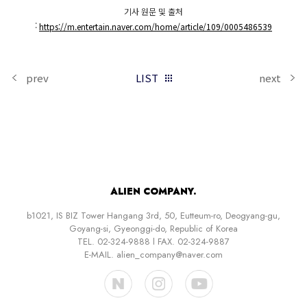
기사 원문 및 출처
:
https://m.entertain.naver.com/home/article/109/0005486539
prev
LIST
next
ALIEN COMPANY.
b1021, IS BIZ Tower Hangang 3rd, 50, Eutteum-ro, Deogyang-gu,
Goyang-si, Gyeonggi-do, Republic of Korea
TEL. 02-324-9888 l FAX. 02-324-9887
E-MAIL. alien_company@naver.com