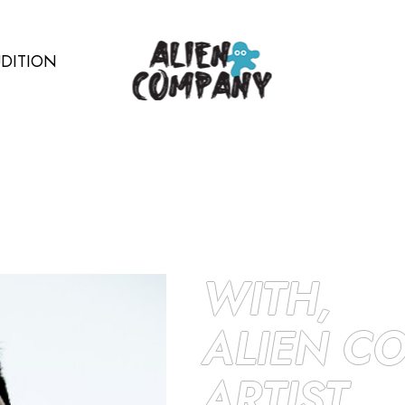
DITION
WITH,
ALIEN C
ARTIST