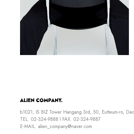
ALIEN COMPANY.
b1021, IS BIZ Tower Hangang 3rd, 50, Eutteum-ro, De
TEL. 02-324-9888 l FAX. 02-324-9887
E-MAIL. alien_company@naver.com