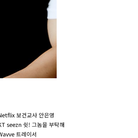
Netflix 보건교사 안은영
KT seezn 쉿! 그놈을 부탁해
Wavve 트레이서