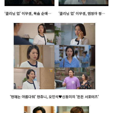
‘클리닝 업’ 이무생, 목숨 순애보에 여심 ‘강탈’
'클리닝 업' 이무생, 염정아 정체 알고도 사랑ing…색다른 순정파 탄생
'현재는 아름다워' 현쥬니, 오민석♥신동미의 '든든 서포터즈'