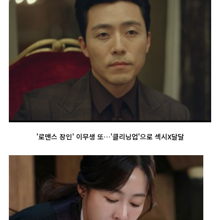
'로맨스 장인' 이무생 또…'클리닝업'으로 섹시X달달