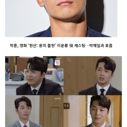
박훈, 영화 ‘한산: 용의 출현’ 이운룡 役 캐스팅…박해일과 호흡