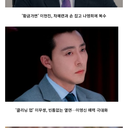
'황금가면' 이현진, 차예련과 손 잡고 나영희에 복수
'클리닝 업' 이무생, 빈틈없는 열연…이영신 매력 극대화