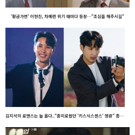
'황금가면' 이현진, 차예련 위기 때마다 등장…"조심들 해주시길"
김지석의 로맨스는 늘 옳다.."흥미로웠던 '키스식스센스' 영광" 종영 인터뷰