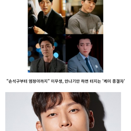
"손석구부터 염정아까지" 이무생, 만나기만 하면 터지는 '케미 종결자'