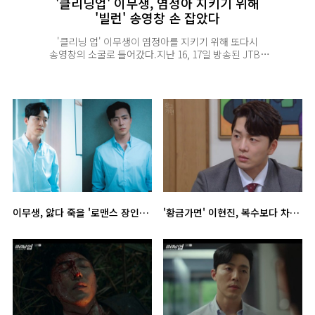
'클리닝업' 이무생, 염정아 지키기 위해
'빌런' 송영창 손 잡았다
'클리닝 업' 이무생이 염정아를 지키기 위해 또다시
송영창의 소굴로 들어갔다.지난 16, 17일 방송된 JTBC
토일드라마 '클리닝 업' 13, 14회에서는 어용미(염정아 분)
의 목숨을 담보로 자신을 협박하는 송우창(송영창)의
압박에 못 이겨 그의 제안을 수락하는 이영신(이무생)의
모습이 그려졌다.이영신의 시련은 계속됐다. 6개월 전
추락 사고에서 죽은 줄 알았던 캡틴 송우...
이무생, 앓다 죽을 '로맨스 장인'의 '클리닝업' 순정 모먼트
'황금가면' 이현진, 복수보다 차예련 택했다